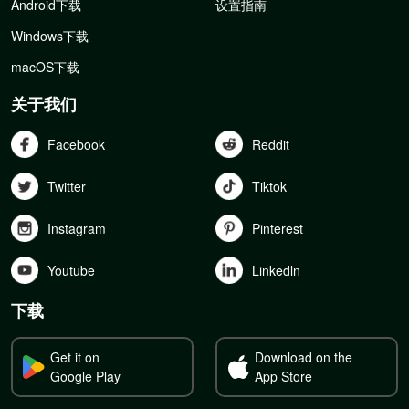
Android下载
设置指南
Windows下载
macOS下载
关于我们
Facebook
Reddit
Twitter
Tiktok
Instagram
Pinterest
Youtube
Linkedln
下载
Get it on
Download on the
Google Play
App Store